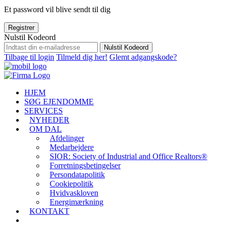
Et password vil blive sendt til dig
Registrer
Nulstil Kodeord
Nulstil Kodeord
Tilbage til login
Tilmeld dig her!
Glemt adgangskode?
HJEM
SØG EJENDOMME
SERVICES
NYHEDER
OM DAL
Afdelinger
Medarbejdere
SIOR: Society of Industrial and Office Realtors®
Forretningsbetingelser
Persondatapolitik
Cookiepolitik
Hvidvaskloven
Energimærkning
KONTAKT