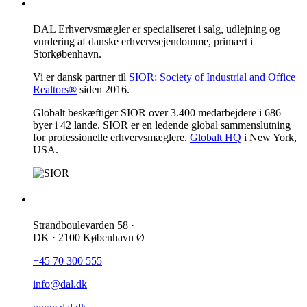
DAL Erhvervsmægler
DAL Erhvervsmægler er specialiseret i salg, udlejning og
vurdering af danske erhvervsejendomme, primært i
Storkøbenhavn.
Vi er dansk partner til
SIOR: Society of Industrial and Office
Realtors®
siden 2016.
Globalt beskæftiger SIOR over 3.400 medarbejdere i 686
byer i 42 lande. SIOR er en ledende global sammenslutning
for professionelle erhvervsmæglere.
Globalt HQ
i New York,
USA.
Kontakt os
Strandboulevarden 58 ·
DK · 2100 København Ø
+45 70 300 555
info@dal.dk