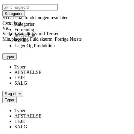
klik for at aktivere zoom
indlæser...
Kategorier
Vi har ikke fundet nogen resultater
åbent kort
Kategorier
Vis
Forretning
Vejkort
Satellit
Hybrid
Terræn
Investering
Min placering
Fuld skærm:
Forrige
Næste
Kontor
Lager Og Produktion
Typer
Typer
AFSTÅELSE
LEJE
SALG
Typer
Typer
AFSTÅELSE
LEJE
SALG