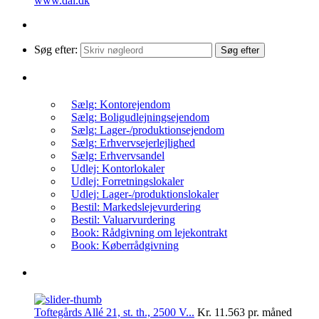
www.dal.dk
Søg efter:
Søg efter
Få et uforpligtende tilbud
Sælg: Kontorejendom
Sælg: Boligudlejningsejendom
Sælg: Lager-/produktionsejendom
Sælg: Erhvervsejerlejlighed
Sælg: Erhvervsandel
Udlej: Kontorlokaler
Udlej: Forretningslokaler
Udlej: Lager-/produktionslokaler
Bestil: Markedslejevurdering
Bestil: Valuarvurdering
Book: Rådgivning om lejekontrakt
Book: Køberrådgivning
Nyheder: Til salg/leje
Toftegårds Allé 21, st. th., 2500 V...
Kr. 11.563
pr. måned