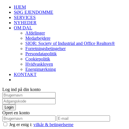
HJEM
SØG EJENDOMME
SERVICES
NYHEDER
OM DAL
Afdelinger
Medarbejdere
SIOR: Society of Industrial and Office Realtors®
Forretningsbetingelser
Persondatapolitik
Cookiepolitik
Hvidvaskloven
Energimærkning
KONTAKT
Log ind på din konto
Login
Opret en konto
Jeg er enig i:
vilkår & betingelserne