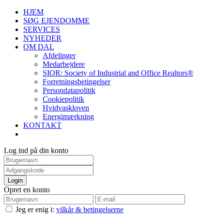
HJEM
SØG EJENDOMME
SERVICES
NYHEDER
OM DAL
Afdelinger
Medarbejdere
SIOR: Society of Industrial and Office Realtors®
Forretningsbetingelser
Persondatapolitik
Cookiepolitik
Hvidvaskloven
Energimærkning
KONTAKT
Log ind på din konto
Login
Opret en konto
Jeg er enig i:
vilkår & betingelserne