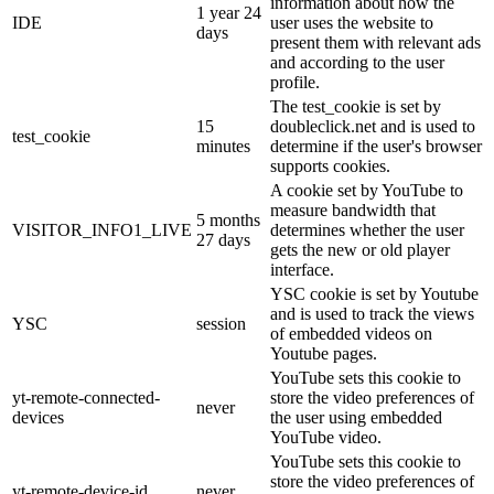
information about how the
1 year 24
IDE
user uses the website to
days
present them with relevant ads
and according to the user
profile.
The test_cookie is set by
15
doubleclick.net and is used to
test_cookie
minutes
determine if the user's browser
supports cookies.
A cookie set by YouTube to
measure bandwidth that
5 months
VISITOR_INFO1_LIVE
determines whether the user
27 days
gets the new or old player
interface.
YSC cookie is set by Youtube
and is used to track the views
YSC
session
of embedded videos on
Youtube pages.
YouTube sets this cookie to
yt-remote-connected-
store the video preferences of
never
devices
the user using embedded
YouTube video.
YouTube sets this cookie to
store the video preferences of
yt-remote-device-id
never