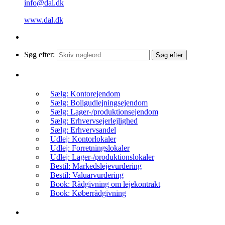
info@dal.dk
www.dal.dk
Søg efter:
Søg efter
Få et uforpligtende tilbud
Sælg: Kontorejendom
Sælg: Boligudlejningsejendom
Sælg: Lager-/produktionsejendom
Sælg: Erhvervsejerlejlighed
Sælg: Erhvervsandel
Udlej: Kontorlokaler
Udlej: Forretningslokaler
Udlej: Lager-/produktionslokaler
Bestil: Markedslejevurdering
Bestil: Valuarvurdering
Book: Rådgivning om lejekontrakt
Book: Køberrådgivning
Nyheder: Til salg/leje