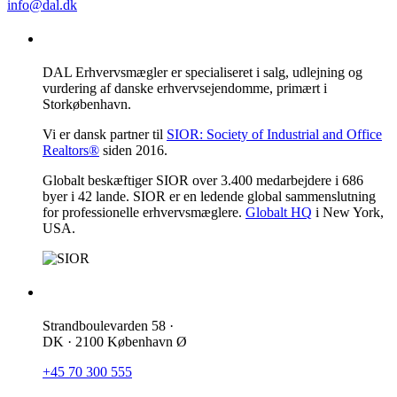
info@dal.dk
DAL Erhvervsmægler
DAL Erhvervsmægler er specialiseret i salg, udlejning og
vurdering af danske erhvervsejendomme, primært i
Storkøbenhavn.
Vi er dansk partner til
SIOR: Society of Industrial and Office
Realtors®
siden 2016.
Globalt beskæftiger SIOR over 3.400 medarbejdere i 686
byer i 42 lande. SIOR er en ledende global sammenslutning
for professionelle erhvervsmæglere.
Globalt HQ
i New York,
USA.
Kontakt os
Strandboulevarden 58 ·
DK · 2100 København Ø
+45 70 300 555