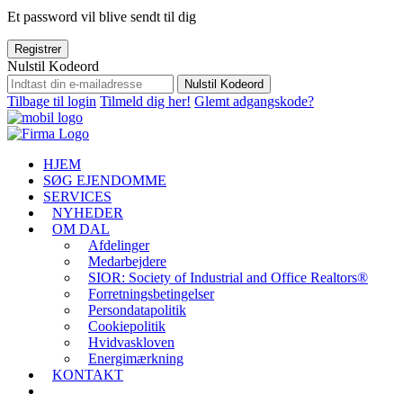
Et password vil blive sendt til dig
Registrer
Nulstil Kodeord
Nulstil Kodeord
Tilbage til login
Tilmeld dig her!
Glemt adgangskode?
HJEM
SØG EJENDOMME
SERVICES
NYHEDER
OM DAL
Afdelinger
Medarbejdere
SIOR: Society of Industrial and Office Realtors®
Forretningsbetingelser
Persondatapolitik
Cookiepolitik
Hvidvaskloven
Energimærkning
KONTAKT