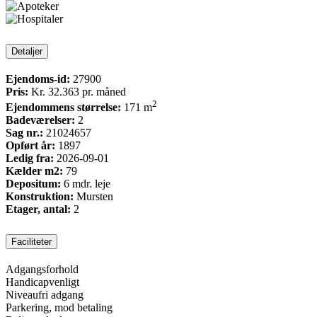
Detaljer
Ejendoms-id:
27900
Pris:
Kr. 32.363
pr. måned
2
Ejendommens størrelse:
171 m
Badeværelser:
2
Sag nr.:
21024657
Opført år:
1897
Ledig fra:
2026-09-01
Kælder m2:
79
Depositum:
6 mdr. leje
Konstruktion:
Mursten
Etager, antal:
2
Faciliteter
Adgangsforhold
Handicapvenligt
Niveaufri adgang
Parkering, mod betaling