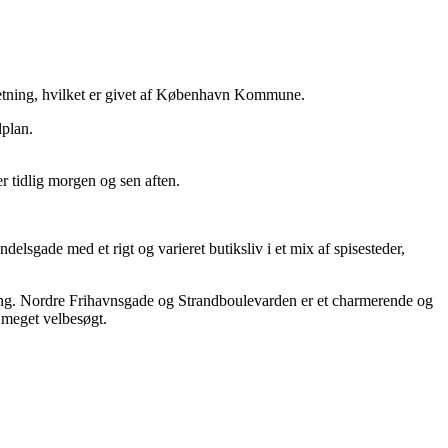
orretning, hvilket er givet af København Kommune.
lplan.
r tidlig morgen og sen aften.
gade med et rigt og varieret butiksliv i et mix af spisesteder,
ning. Nordre Frihavnsgade og Strandboulevarden er et charmerende og
 meget velbesøgt.