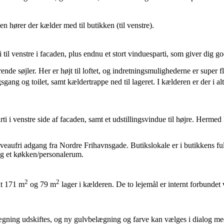
n hører der kælder med til butikken (til venstre).
il venstre i facaden, plus endnu et stort vinduesparti, som giver dig go
ende søjler. Her er højt til loftet, og indretningsmulighederne er super 
gang og toilet, samt kældertrappe ned til lageret. I kælderen er der i al
 i venstre side af facaden, samt et udstillingsvindue til højre. Hermed 
iveaufri adgang fra Nordre Frihavnsgade. Butikslokale er i butikkens fuld
 og et køkken/personalerum.
2
2
lt 171 m
og 79 m
lager i kælderen. De to lejemål er internt forbundet
lægning udskiftes, og ny gulvbelægning og farve kan vælges i dialog med