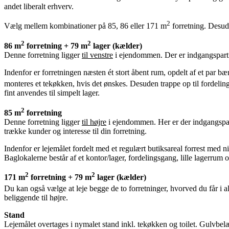
andet liberalt erhverv.
2
Vælg mellem kombinationer på 85, 86 eller 171 m
forretning. Desude
2
2
86 m
forretning + 79 m
lager (kælder)
Denne forretning ligger
til venstre
i ejendommen. Der er indgangsparti t
Indenfor er forretningen næsten ét stort åbent rum, opdelt af et par bær
monteres et tekøkken, hvis det ønskes. Desuden trappe op til fordelings
fint anvendes til simpelt lager.
2
85 m
forretning
Denne forretning ligger
til højre
i ejendommen. Her er der indgangsparti
trække kunder og interesse til din forretning.
Indenfor er lejemålet fordelt med et regulært butiksareal forrest med n
Baglokalerne består af et kontor/lager, fordelingsgang, lille lagerrum
2
2
171 m
forretning + 79 m
lager (kælder)
Du kan også vælge at leje begge de to forretninger, hvorved du får i a
beliggende til højre.
Stand
Lejemålet overtages i nymalet stand inkl. tekøkken og toilet. Gulvbe