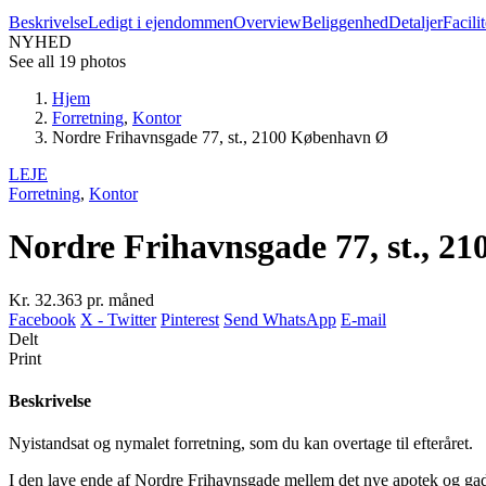
Beskrivelse
Ledigt i ejendommen
Overview
Beliggenhed
Detaljer
Facilit
NYHED
See all 19 photos
Hjem
Forretning
,
Kontor
Nordre Frihavnsgade 77, st., 2100 København Ø
LEJE
Forretning
,
Kontor
Nordre Frihavnsgade 77, st., 2
Kr. 32.363
pr. måned
Facebook
X - Twitter
Pinterest
Send WhatsApp
E-mail
Delt
Print
Beskrivelse
Nyistandsat og nymalet forretning, som du kan overtage til efteråret.
I den lave ende af Nordre Frihavnsgade mellem det nye apotek og g