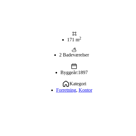
2
171 m
2 Badeværelser
Byggeår:1897
Kategori
Forretning
,
Kontor