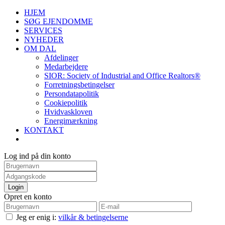
HJEM
SØG EJENDOMME
SERVICES
NYHEDER
OM DAL
Afdelinger
Medarbejdere
SIOR: Society of Industrial and Office Realtors®
Forretningsbetingelser
Persondatapolitik
Cookiepolitik
Hvidvaskloven
Energimærkning
KONTAKT
Log ind på din konto
Login
Opret en konto
Jeg er enig i:
vilkår & betingelserne