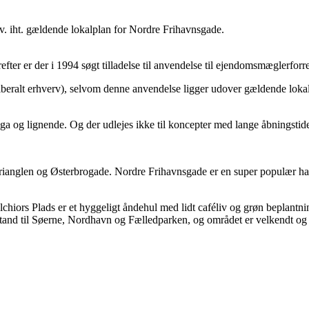
 mv. iht. gældende lokalplan for Nordre Frihavnsgade.
refter er der i 1994 søgt tilladelse til anvendelse til ejendomsmæglerf
iberalt erhverv), selvom denne anvendelse ligger udover gældende loka
a og lignende. Og der udlejes ikke til koncepter med lange åbningstide
nglen og Østerbrogade. Nordre Frihavnsgade er en super populær handels
hiors Plads er et hyggeligt åndehul med lidt caféliv og grøn beplant
fstand til Søerne, Nordhavn og Fælledparken, og området er velkendt og