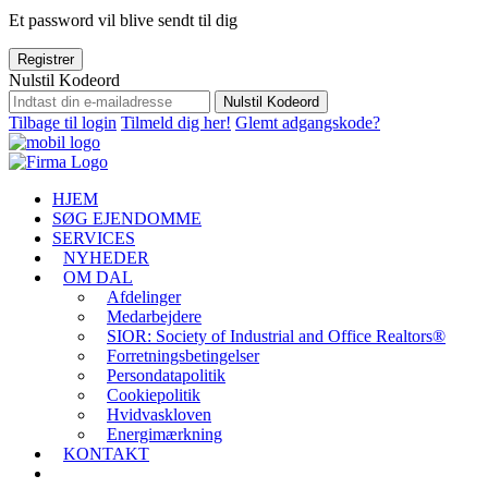
Et password vil blive sendt til dig
Registrer
Nulstil Kodeord
Nulstil Kodeord
Tilbage til login
Tilmeld dig her!
Glemt adgangskode?
HJEM
SØG EJENDOMME
SERVICES
NYHEDER
OM DAL
Afdelinger
Medarbejdere
SIOR: Society of Industrial and Office Realtors®
Forretningsbetingelser
Persondatapolitik
Cookiepolitik
Hvidvaskloven
Energimærkning
KONTAKT