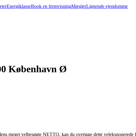
eter
Energiklasse
Book en fremvisning
Mægler
Lignende ejendomme
100 København Ø
adens meget velbesøgte NETTO, kan du overtage dette veleksponerede 