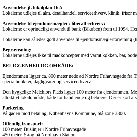
Anvendelse jf. lokalplan 162:
Lokalerne udlejes til alm. detailhandel, serviceerhverv, klinik, frisør
Anvendelse til ejendomsmægler / liberalt erhverv:
Lokalerne er oprindeligt anvendt til bank (Bikuben) frem til 1994. He
Lokalerne kan således godt anvendes til ejendomsmæglerforretning (l
Begrænsning:
Lokalerne udlejes ikke til madkoncepter med varmt køkken, bar, bodeg
BELIGGENHED OG OMRÅDE:
Ejendommen ligger ca. 800 meter nede ad Nordre Frihavnsgade fra Tria
specialbutikker, dagligvarer og serviceerhverv.
Den hyggelige Melchiors Plads ligger 100 meter fra ejendommen. Melc
attraktivt lokalområde, både for handlende og beboere. Der er kort a
Parkering
På gaden mod betaling, Københavns Kommune, blå zone 3300.
Offentlig transport:
100 meter, Buslinjer i Nordre Frihavnsgade
450 meter, S-tog på Nordhavn Station