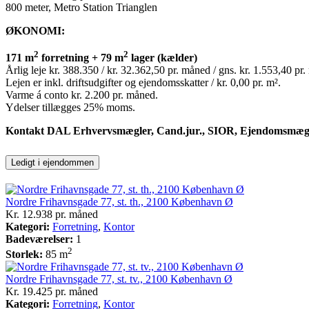
800 meter, Metro Station Trianglen
ØKONOMI:
2
2
171 m
forretning + 79 m
lager (kælder)
Årlig leje kr. 388.350 / kr. 32.362,50 pr. måned / gns. kr. 1.553,40 pr.
Lejen er inkl. driftsudgifter og ejendomsskatter / kr. 0,00 pr. m².
Varme á conto kr. 2.200 pr. måned.
Ydelser tillægges 25% moms.
Kontakt DAL Erhvervsmægler, Cand.jur., SIOR, Ejendomsmægler &
Ledigt i ejendommen
Nordre Frihavnsgade 77, st. th., 2100 København Ø
Kr. 12.938
pr. måned
Kategori:
Forretning
,
Kontor
Badeværelser:
1
2
Storlek:
85 m
Nordre Frihavnsgade 77, st. tv., 2100 København Ø
Kr. 19.425
pr. måned
Kategori:
Forretning
,
Kontor