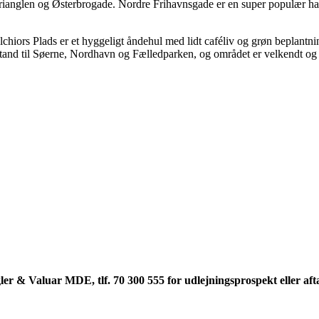
nglen og Østerbrogade. Nordre Frihavnsgade er en super populær handels
hiors Plads er et hyggeligt åndehul med lidt caféliv og grøn beplant
fstand til Søerne, Nordhavn og Fælledparken, og området er velkendt og
 Valuar MDE, tlf. 70 300 555 for udlejningsprospekt eller aftal