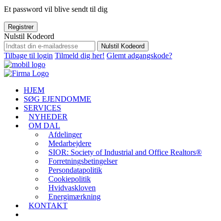
Et password vil blive sendt til dig
Registrer
Nulstil Kodeord
Nulstil Kodeord
Tilbage til login
Tilmeld dig her!
Glemt adgangskode?
HJEM
SØG EJENDOMME
SERVICES
NYHEDER
OM DAL
Afdelinger
Medarbejdere
SIOR: Society of Industrial and Office Realtors®
Forretningsbetingelser
Persondatapolitik
Cookiepolitik
Hvidvaskloven
Energimærkning
KONTAKT