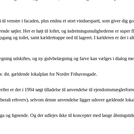
il venstre i facaden, plus endnu et stort vinduesparti, som giver dig go
ende søjler. Her er højt til loftet, og indretningsmulighederne er super 
gang og toilet, samt kældertrappe ned til lageret. I kælderen er der i al
lægning udskiftes, og ny gulvbelægning og farve kan vælges i dialog med
 mv. iht. gældende lokalplan for Nordre Frihavnsgade.
refter er der i 1994 søgt tilladelse til anvendelse til ejendomsmæglerf
iberalt erhverv), selvom denne anvendelse ligger udover gældende loka
a og lignende. Og der udlejes ikke til koncepter med lange åbningstide