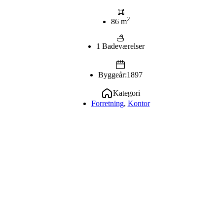
2
86 m
1 Badeværelser
Byggeår:1897
Kategori
Forretning
,
Kontor