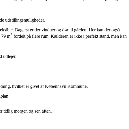
de udstillingsmuligheder.
fleksible. Bagerst er der vinduer og dør til gården. Her kan der også
2
t 79 m
fordelt på flere rum. Kælderen er ikke i perfekt stand, men kan
 udlejer.
orretning, hvilket er givet af København Kommune.
lplan.
r tidlig morgen og sen aften.