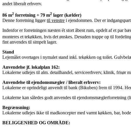
andet liberalt erhverv.
2
2
86 m
forretning + 79 m
lager (kælder)
Denne forretning ligger
til venstre
i ejendommen. Der er indgangsparti t
Indenfor er forretningen næsten ét stort åbent rum, opdelt af et par bær
monteres et tekøkken, hvis det ønskes. Desuden trappe op til fordelings
fint anvendes til simpelt lager.
Stand
Lejemålet overtages i nymalet stand inkl. tekøkken og toilet. Gulvbe
Anvendelse jf. lokalplan 162:
Lokalerne udlejes til alm. detailhandel, serviceerhverv, klinik, frisør
Anvendelse til ejendomsmægler / liberalt erhverv:
Lokalerne er oprindeligt anvendt til bank (Bikuben) frem til 1994. He
Lokalerne kan således godt anvendes til ejendomsmæglerforretning (l
Begrænsning:
Lokalerne udlejes ikke til madkoncepter med varmt køkken, bar, bodeg
BELIGGENHED OG OMRÅDE: