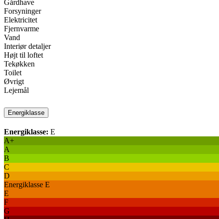
Gårdhave
Forsyninger
Elektricitet
Fjernvarme
Vand
Interiør detaljer
Højt til loftet
Tekøkken
Toilet
Øvrigt
Lejemål
Energiklasse
Energiklasse:
E
A+
A
B
C
D
Energiklasse E
E
F
G