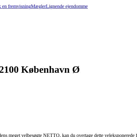
 en fremvisning
Mægler
Lignende ejendomme
., 2100 København Ø
adens meget velbesøgte NETTO, kan du overtage dette veleksponerede 