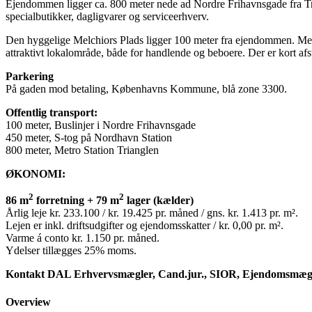
Ejendommen ligger ca. 800 meter nede ad Nordre Frihavnsgade fra Tria
specialbutikker, dagligvarer og serviceerhverv.
Den hyggelige Melchiors Plads ligger 100 meter fra ejendommen. Melc
attraktivt lokalområde, både for handlende og beboere. Der er kort a
Parkering
På gaden mod betaling, Københavns Kommune, blå zone 3300.
Offentlig transport:
100 meter, Buslinjer i Nordre Frihavnsgade
450 meter, S-tog på Nordhavn Station
800 meter, Metro Station Trianglen
ØKONOMI:
2
2
86 m
forretning + 79 m
lager (kælder)
Årlig leje kr. 233.100 / kr. 19.425 pr. måned / gns. kr. 1.413 pr. m².
Lejen er inkl. driftsudgifter og ejendomsskatter / kr. 0,00 pr. m².
Varme á conto kr. 1.150 pr. måned.
Ydelser tillægges 25% moms.
Kontakt DAL Erhvervsmægler, Cand.jur., SIOR, Ejendomsmægler &
Overview