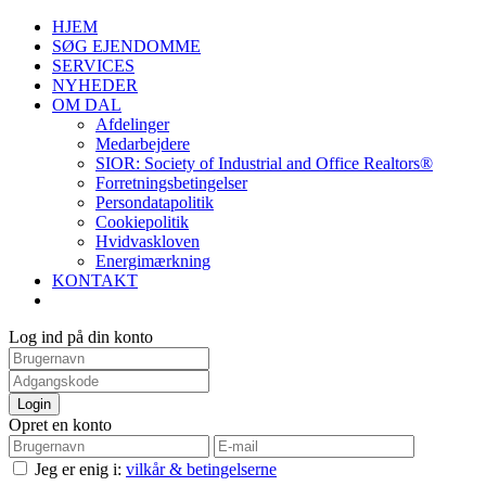
HJEM
SØG EJENDOMME
SERVICES
NYHEDER
OM DAL
Afdelinger
Medarbejdere
SIOR: Society of Industrial and Office Realtors®
Forretningsbetingelser
Persondatapolitik
Cookiepolitik
Hvidvaskloven
Energimærkning
KONTAKT
Log ind på din konto
Login
Opret en konto
Jeg er enig i:
vilkår & betingelserne