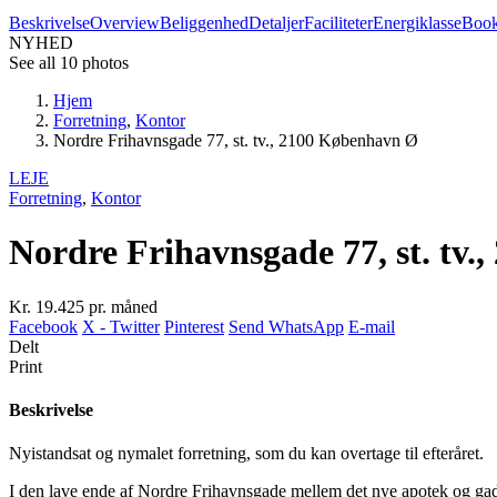
Beskrivelse
Overview
Beliggenhed
Detaljer
Faciliteter
Energiklasse
Book
NYHED
See all 10 photos
Hjem
Forretning
,
Kontor
Nordre Frihavnsgade 77, st. tv., 2100 København Ø
LEJE
Forretning
,
Kontor
Nordre Frihavnsgade 77, st. tv
Kr. 19.425
pr. måned
Facebook
X - Twitter
Pinterest
Send WhatsApp
E-mail
Delt
Print
Beskrivelse
Nyistandsat og nymalet forretning, som du kan overtage til efteråret.
I den lave ende af Nordre Frihavnsgade mellem det nye apotek og g