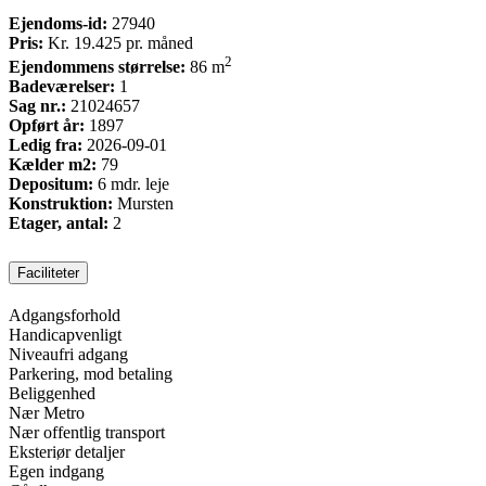
Ejendoms-id:
27940
Pris:
Kr. 19.425
pr. måned
2
Ejendommens størrelse:
86 m
Badeværelser:
1
Sag nr.:
21024657
Opført år:
1897
Ledig fra:
2026-09-01
Kælder m2:
79
Depositum:
6 mdr. leje
Konstruktion:
Mursten
Etager, antal:
2
Faciliteter
Adgangsforhold
Handicapvenligt
Niveaufri adgang
Parkering, mod betaling
Beliggenhed
Nær Metro
Nær offentlig transport
Eksteriør detaljer
Egen indgang