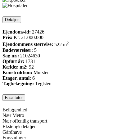
Detaljer
Ejendoms-id:
27426
Pris:
Kr. 21.000.000
2
Ejendommens størrelse:
522 m
Badeværelser:
5
Sag nr.:
21024630
Opført år:
1731
Kælder m2:
92
Konstruktion:
Mursten
Etager, antal:
6
Tagbelægning:
Teglsten
Faciliteter
Beliggenhed
Nær Metro
Nær offentlig transport
Eksteriør detaljer
Gårdhave
Forsyninger