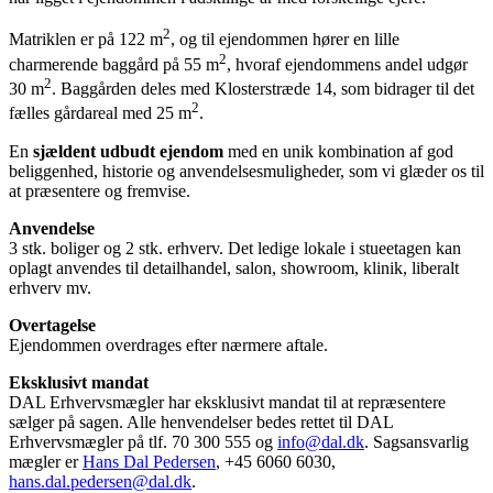
2
Matriklen er på 122 m
, og til ejendommen hører en lille
2
charmerende baggård på 55 m
, hvoraf ejendommens andel udgør
2
30 m
. Baggården deles med Klosterstræde 14, som bidrager til det
2
fælles gårdareal med 25 m
.
En
sjældent udbudt ejendom
med en unik kombination af god
beliggenhed, historie og anvendelsesmuligheder, som vi glæder os til
at præsentere og fremvise.
Anvendelse
3 stk. boliger og 2 stk. erhverv. Det ledige lokale i stueetagen kan
oplagt anvendes til detailhandel, salon, showroom, klinik, liberalt
erhverv mv.
Overtagelse
Ejendommen overdrages efter nærmere aftale.
Eksklusivt mandat
DAL Erhvervsmægler har eksklusivt mandat til at repræsentere
sælger på sagen. Alle henvendelser bedes rettet til DAL
Erhvervsmægler på tlf. 70 300 555 og
info@dal.dk
. Sagsansvarlig
mægler er
Hans Dal Pedersen
, +45 6060 6030,
hans.dal.pedersen@dal.dk
.