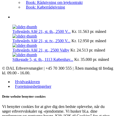
Book: Rådgivning om lejekontrakt
Book: Køberrådgivning
Nyheder: Til salg/leje
Toftegårds Allé 21, st. th., 2500 V...
Kr. 11.563
pr. måned
Toftegårds Allé 21, st. tv., 2500 V...
Kr. 12.950
pr. måned
Toftegårds Allé 21, st., 2500 Valby
Kr. 24.513
pr. måned
Silkegade 5, st. th., 1113 Københav...
Kr. 35.000
pr. måned
© DAL Erhvervsmægler | +45 70 300 555 | Åben mandag til fredag
kl. 09.00 - 16.00.
Hvidvaskloven
Forretningsbetingelser
Dette website benytter cookies
Vi benytter cookies for at give dig den bedste oplevelse, når du
søger erhvervslokaler og -ejendomme. Vi husker bl.a. dine
præferencer og gentagne besøg. Klik “OK til Cookies” for at give