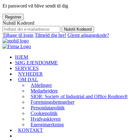
Et password vil blive sendt til dig
Registrer
Nulstil Kodeord
Nulstil Kodeord
Tilbage til login
Tilmeld dig her!
Glemt adgangskode?
HJEM
SØG EJENDOMME
SERVICES
NYHEDER
OM DAL
Afdelinger
Medarbejdere
SIOR: Society of Industrial and Office Realtors®
Forretningsbetingelser
Persondatapolitik
Cookiepolitik
Hvidvaskloven
Energimærkning
KONTAKT