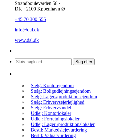
Strandboulevarden 58 ·
DK · 2100 København Ø
+45 70 300 555
info@dal.dk
www.dal.dk
Søg
Søg efter
efter:
Få et uforpligtende tilbud
Sælg: Kontorejendom
Sælg: Boligudlejningsejendom
Sælg: Lager-/produktionsejendom
Sælg: Erhvervsejerlejlighed
Sælg: Erhvervsandel
Udlej: Kontorlokaler
Udlej: Forretningslokaler
Udlej: Lager-/produktionslokaler
Bestil: Markedslejevurdering
Bestil: Valuarvurdering