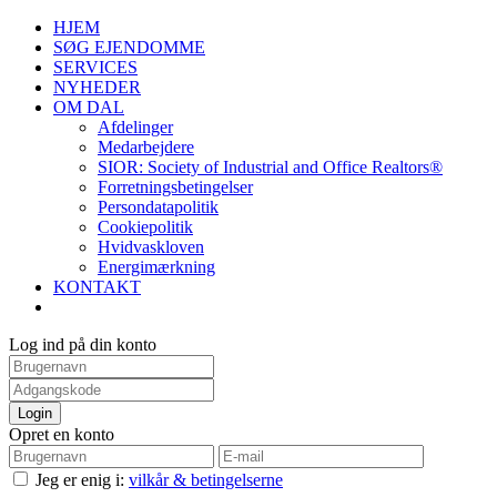
HJEM
SØG EJENDOMME
SERVICES
NYHEDER
OM DAL
Afdelinger
Medarbejdere
SIOR: Society of Industrial and Office Realtors®
Forretningsbetingelser
Persondatapolitik
Cookiepolitik
Hvidvaskloven
Energimærkning
KONTAKT
Log ind på din konto
Login
Opret en konto
Jeg er enig i:
vilkår & betingelserne