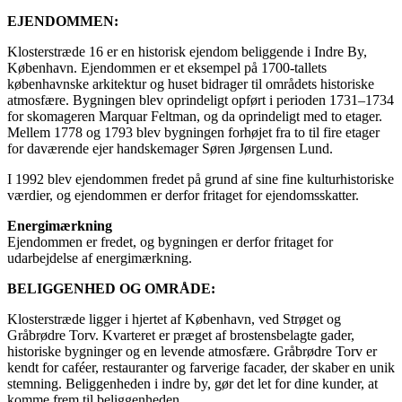
EJENDOMMEN:
Klosterstræde 16 er en historisk ejendom beliggende i Indre By,
København. Ejendommen er et eksempel på 1700-tallets
københavnske arkitektur og huset bidrager til områdets historiske
atmosfære. Bygningen blev oprindeligt opført i perioden 1731–1734
for skomageren Marquar Feltman, og da oprindeligt med to etager.
Mellem 1778 og 1793 blev bygningen forhøjet fra to til fire etager
for daværende ejer handskemager Søren Jørgensen Lund.
I 1992 blev ejendommen fredet på grund af sine fine kulturhistoriske
værdier, og ejendommen er derfor fritaget for ejendomsskatter.
Energimærkning
Ejendommen er fredet, og bygningen er derfor fritaget for
udarbejdelse af energimærkning.
BELIGGENHED OG OMRÅDE:
Klosterstræde ligger i hjertet af København, ved Strøget og
Gråbrødre Torv. Kvarteret er præget af brostensbelagte gader,
historiske bygninger og en levende atmosfære. Gråbrødre Torv er
kendt for caféer, restauranter og farverige facader, der skaber en unik
stemning. Beliggenheden i indre by, gør det let for dine kunder, at
komme frem til beliggenheden.