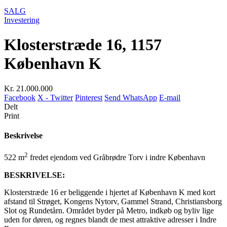
SALG
Investering
Klosterstræde 16, 1157
København K
Kr. 21.000.000
Facebook
X - Twitter
Pinterest
Send WhatsApp
E-mail
Delt
Print
Beskrivelse
2
522 m
fredet ejendom ved Gråbrødre Torv i indre København
BESKRIVELSE:
Klosterstræde 16 er beliggende i hjertet af København K med kort
afstand til Strøget, Kongens Nytorv, Gammel Strand, Christiansborg
Slot og Rundetårn. Området byder på Metro, indkøb og byliv lige
uden for døren, og regnes blandt de mest attraktive adresser i Indre