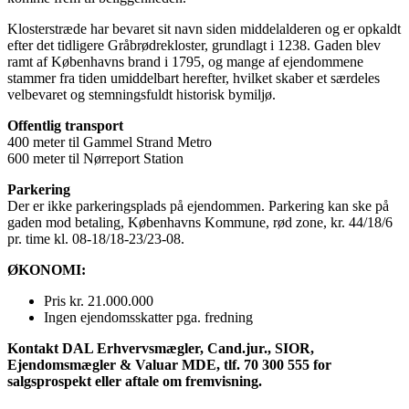
Klosterstræde har bevaret sit navn siden middelalderen og er opkaldt
efter det tidligere Gråbrødrekloster, grundlagt i 1238. Gaden blev
ramt af Københavns brand i 1795, og mange af ejendommene
stammer fra tiden umiddelbart herefter, hvilket skaber et særdeles
velbevaret og stemningsfuldt historisk bymiljø.
Offentlig transport
400 meter til Gammel Strand Metro
600 meter til Nørreport Station
Parkering
Der er ikke parkeringsplads på ejendommen. Parkering kan ske på
gaden mod betaling, Københavns Kommune, rød zone, kr. 44/18/6
pr. time kl. 08-18/18-23/23-08.
ØKONOMI:
Pris kr. 21.000.000
Ingen ejendomsskatter pga. fredning
Kontakt DAL Erhvervsmægler, Cand.jur., SIOR,
Ejendomsmægler & Valuar MDE, tlf. 70 300 555 for
salgsprospekt eller aftale om fremvisning.