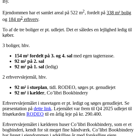
By.
2
Ejendommen har et samlet areal på 522 m
, fordelt på
338 m² bolig
2
og
184 m
erhverv
.
To af de tre boliger er pt. udlejet. Det er således en lejlighed ledig til
køber.
3 boliger, hhv.
154 m² fordelt på 3. og 4. sal
med egen tagterrasse.
92 m² på 2. sal
92 m² på 1. sal
(ledig)
2 erhvervslejemål, hhv.
92 m² i stueplan
, tidl. RODEO, søges pt. genudlejet
92 m² i kælder
, Co’libri Bookbindery
Erhvervslejemålet i stueetagen er pt. ledigt og søges genudlejet. Se
præsentation på
dette link
. Lejemålet var frem til Q4 2025 udlejet til
frisørkæden
RODEO
til en årlig leje på kr. 290.400.
Erhvervslejemålet i kælderen huser Co’libri Bookbindery, som er et
bogbinderi, kendt for sit meget fine håndværk. Co’libri Bookbindery
har ligget i ejendommen i adskillige år med forskellige ejere.