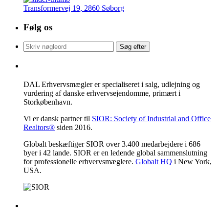
Transformervej 19, 2860 Søborg
Følg os
Søg
Søg efter
efter:
DAL Erhvervsmægler
DAL Erhvervsmægler er specialiseret i salg, udlejning og
vurdering af danske erhvervsejendomme, primært i
Storkøbenhavn.
Vi er dansk partner til
SIOR: Society of Industrial and Office
Realtors®
siden 2016.
Globalt beskæftiger SIOR over 3.400 medarbejdere i 686
byer i 42 lande. SIOR er en ledende global sammenslutning
for professionelle erhvervsmæglere.
Globalt HQ
i New York,
USA.
Kontakt os