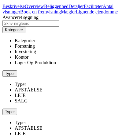
Beskrivelse
Overview
Beliggenhed
Detaljer
Faciliteter
Antal
visninger
Book en fremvisning
Mægler
Lignende ejendomme
Avanceret søgning
Kategorier
Kategorier
Forretning
Investering
Kontor
Lager Og Produktion
Typer
Typer
AFSTÅELSE
LEJE
SALG
Typer
Typer
AFSTÅELSE
LEJE