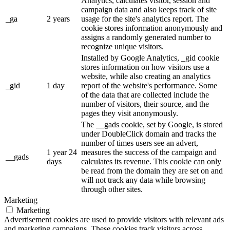
Analytics, calculates visitor, session and
campaign data and also keeps track of site
_ga
2 years
usage for the site's analytics report. The
cookie stores information anonymously and
assigns a randomly generated number to
recognize unique visitors.
Installed by Google Analytics, _gid cookie
stores information on how visitors use a
website, while also creating an analytics
_gid
1 day
report of the website's performance. Some
of the data that are collected include the
number of visitors, their source, and the
pages they visit anonymously.
The __gads cookie, set by Google, is stored
under DoubleClick domain and tracks the
number of times users see an advert,
1 year 24
measures the success of the campaign and
__gads
days
calculates its revenue. This cookie can only
be read from the domain they are set on and
will not track any data while browsing
through other sites.
Marketing
Marketing
Advertisement cookies are used to provide visitors with relevant ads
and marketing campaigns. These cookies track visitors across