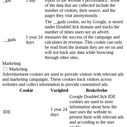
_gid
1 day
report of the website's performance. Some
of the data that are collected include the
number of visitors, their source, and the
pages they visit anonymously.
The __gads cookie, set by Google, is stored
under DoubleClick domain and tracks the
number of times users see an advert,
1 year 24
measures the success of the campaign and
__gads
days
calculates its revenue. This cookie can only
be read from the domain they are set on and
will not track any data while browsing
through other sites.
Marketing
Marketing
Advertisement cookies are used to provide visitors with relevant ads
and marketing campaigns. These cookies track visitors across
websites and collect information to provide customized ads.
Cookie
Varighed
Beskrivelse
Google DoubleClick IDE
cookies are used to store
information about how the
1 year 24
IDE
user uses the website to
days
present them with relevant ads
and according to the user