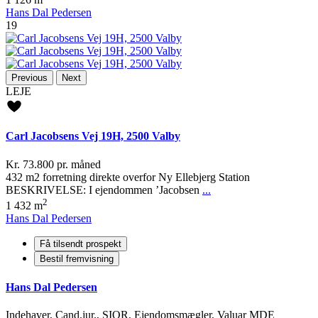
Hans Dal Pedersen
19
Previous
Next
LEJE
Carl Jacobsens Vej 19H, 2500 Valby
Kr. 73.800
pr. måned
432 m2 forretning direkte overfor Ny Ellebjerg Station
BESKRIVELSE: I ejendommen ’Jacobsen
...
2
1
432 m
Hans Dal Pedersen
Få tilsendt prospekt
Bestil fremvisning
Hans Dal Pedersen
Indehaver, Cand.jur., SIOR, Ejendomsmægler, Valuar MDE