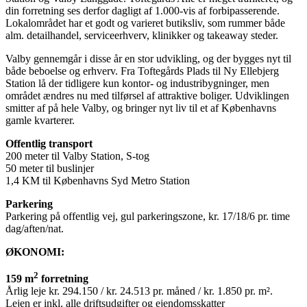
din forretning ses derfor dagligt af 1.000-vis af forbipasserende.
Lokalområdet har et godt og varieret butiksliv, som rummer både
alm. detailhandel, serviceerhverv, klinikker og takeaway steder.
Valby gennemgår i disse år en stor udvikling, og der bygges nyt til
både beboelse og erhverv. Fra Toftegårds Plads til Ny Ellebjerg
Station lå der tidligere kun kontor- og industribygninger, men
området ændres nu med tilførsel af attraktive boliger. Udviklingen
smitter af på hele Valby, og bringer nyt liv til et af Københavns
gamle kvarterer.
Offentlig transport
200 meter til Valby Station, S-tog
50 meter til buslinjer
1,4 KM til Københavns Syd Metro Station
Parkering
Parkering på offentlig vej, gul parkeringszone, kr. 17/18/6 pr. time
dag/aften/nat.
ØKONOMI:
2
159 m
forretning
Årlig leje kr. 294.150 / kr. 24.513 pr. måned / kr. 1.850 pr. m².
Lejen er inkl. alle driftsudgifter og ejendomsskatter