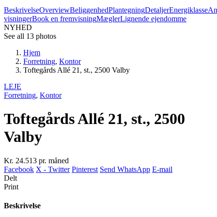
Beskrivelse
Overview
Beliggenhed
Plantegning
Detaljer
Energiklasse
An
visninger
Book en fremvisning
Mægler
Lignende ejendomme
NYHED
See all 13 photos
Hjem
Forretning
,
Kontor
Toftegårds Allé 21, st., 2500 Valby
LEJE
Forretning
,
Kontor
Toftegårds Allé 21, st., 2500
Valby
Kr. 24.513
pr. måned
Facebook
X - Twitter
Pinterest
Send WhatsApp
E-mail
Delt
Print
Beskrivelse