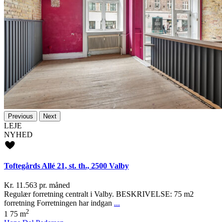
Previous
Next
LEJE
NYHED
Toftegårds Allé 21, st. th., 2500 Valby
Kr. 11.563
pr. måned
Regulær forretning centralt i Valby. BESKRIVELSE: 75 m2
forretning Forretningen har indgan
...
2
1
75 m