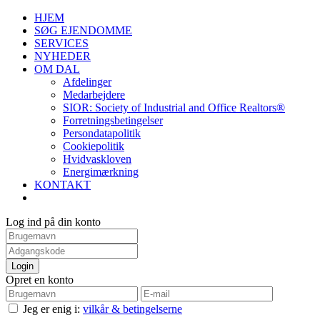
HJEM
SØG EJENDOMME
SERVICES
NYHEDER
OM DAL
Afdelinger
Medarbejdere
SIOR: Society of Industrial and Office Realtors®
Forretningsbetingelser
Persondatapolitik
Cookiepolitik
Hvidvaskloven
Energimærkning
KONTAKT
Log ind på din konto
Login
Opret en konto
Jeg er enig i:
vilkår & betingelserne