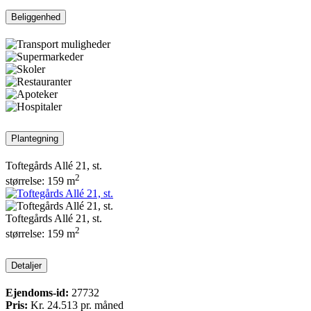
Beliggenhed
Plantegning
Toftegårds Allé 21, st.
2
størrelse:
159 m
Toftegårds Allé 21, st.
2
størrelse:
159 m
Detaljer
Ejendoms-id:
27732
Pris:
Kr. 24.513
pr. måned