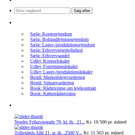
Søg
Søg efter
efter:
Få et uforpligtende tilbud
Sælg: Kontorejendom
Sælg: Boligudlejningsejendom
Sælg: Lager-/produktionsejendom
Sælg: Erhvervsejerlejlighed
Sælg: Erhvervsandel
Udlej: Kontorlokaler
Udlej: Forretningslokaler
Udlej: Lager-/produktionslokaler
Bestil: Markedslejevurdering
Bestil: Valuarvurdering
Book: Rådgivning om lejekontrakt
Book: Køberrådgivning
Nyheder: Til salg/leje
Nordre Frihavnsgade 78, kl. th., 21...
Kr. 10.500
pr. måned
Toftegårds Allé 21, st. th., 2500 V...
Kr. 11.563
pr. måned