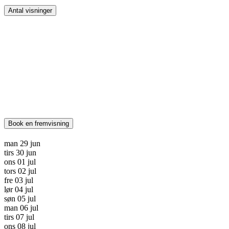
Antal visninger
Book en fremvisning
man
29
jun
tirs
30
jun
ons
01
jul
tors
02
jul
fre
03
jul
lør
04
jul
søn
05
jul
man
06
jul
tirs
07
jul
ons
08
jul