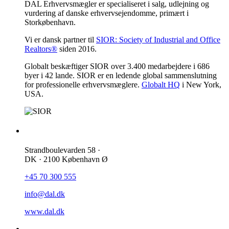
DAL Erhvervsmægler er specialiseret i salg, udlejning og
vurdering af danske erhvervsejendomme, primært i
Storkøbenhavn.
Vi er dansk partner til
SIOR: Society of Industrial and Office
Realtors®
siden 2016.
Globalt beskæftiger SIOR over 3.400 medarbejdere i 686
byer i 42 lande. SIOR er en ledende global sammenslutning
for professionelle erhvervsmæglere.
Globalt HQ
i New York,
USA.
Kontakt os
Strandboulevarden 58 ·
DK · 2100 København Ø
+45 70 300 555
info@dal.dk
www.dal.dk