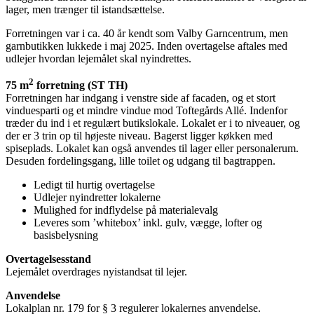
lager, men trænger til istandsættelse.
Forretningen var i ca. 40 år kendt som Valby Garncentrum, men
garnbutikken lukkede i maj 2025. Inden overtagelse aftales med
udlejer hvordan lejemålet skal nyindrettes.
2
75 m
forretning (ST TH)
Forretningen har indgang i venstre side af facaden, og et stort
vinduesparti og et mindre vindue mod Toftegårds Allé. Indenfor
træder du ind i et regulært butikslokale. Lokalet er i to niveauer, og
der er 3 trin op til højeste niveau. Bagerst ligger køkken med
spiseplads. Lokalet kan også anvendes til lager eller personalerum.
Desuden fordelingsgang, lille toilet og udgang til bagtrappen.
Ledigt til hurtig overtagelse
Udlejer nyindretter lokalerne
Mulighed for indflydelse på materialevalg
Leveres som ’whitebox’ inkl. gulv, vægge, lofter og
basisbelysning
Overtagelsesstand
Lejemålet overdrages nyistandsat til lejer.
Anvendelse
Lokalplan nr. 179 for § 3 regulerer lokalernes anvendelse.