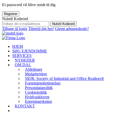
Et password vil blive sendt til dig
Registrer
Nulstil Kodeord
Nulstil Kodeord
Tilbage til login
Tilmeld dig her!
Glemt adgangskode?
HJEM
SØG EJENDOMME
SERVICES
NYHEDER
OM DAL
Afdelinger
Medarbejdere
SIOR: Society of Industrial and Office Realtors®
Forretningsbetingelser
Persondatapolitik
Cookiepolitik
Hvidvaskloven
Energimærkning
KONTAKT