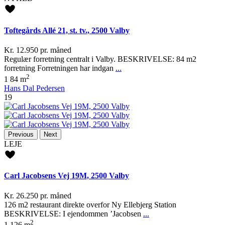
Toftegårds Allé 21, st. tv., 2500 Valby
Kr. 12.950
pr. måned
Regulær forretning centralt i Valby. BESKRIVELSE: 84 m2
forretning Forretningen har indgan
...
2
1
84 m
Hans Dal Pedersen
19
Previous
Next
LEJE
Carl Jacobsens Vej 19M, 2500 Valby
Kr. 26.250
pr. måned
126 m2 restaurant direkte overfor Ny Ellebjerg Station
BESKRIVELSE: I ejendommen ’Jacobsen
...
2
1
126 m