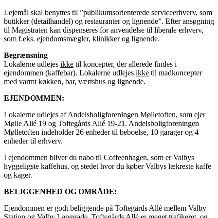
Lejemål skal benyttes til ”publikumsorienterede serviceerhverv, som
butikker (detailhandel) og restauranter og lignende”. Efter ansøgning
til Magistraten kan dispenseres for anvendelse til liberale erhverv,
som f.eks. ejendomsmægler, klinikker og lignende.
Begrænsning
Lokalerne udlejes
ikke
til koncepter, der allerede findes i
ejendommen (kaffebar). Lokalerne udlejes
ikke
til madkoncepter
med varmt køkken, bar, værtshus og lignende.
EJENDOMMEN:
Lokalerne udlejes af Andelsboligforeningen Mølletoften, som ejer
Mølle Allé 19 og Toftegårds Allé 19-21. Andelsboligforeningen
Mølletoften indeholder 26 enheder til beboelse, 10 garager og 4
enheder til erhverv.
I ejendommen bliver du nabo til Coffeenhagen, som er Valbys
hyggeligste kaffehus, og stedet hvor du køber Valbys lækreste kaffe
og kager.
BELIGGENHED OG OMRÅDE:
Ejendommen er godt beliggende på Toftegårds Allé mellem Valby
Station og Valby Langgade. Toftegårds Allé er meget trafikeret, og