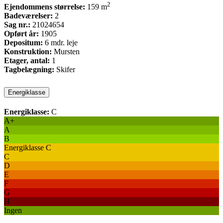
2
Ejendommens størrelse:
159 m
Badeværelser:
2
Sag nr.:
21024654
Opført år:
1905
Depositum:
6 mdr. leje
Konstruktion:
Mursten
Etager, antal:
1
Tagbelægning:
Skifer
Energiklasse
Energiklasse:
C
A+
A
B
Energiklasse C
C
D
E
F
G
H
Ingen