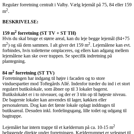
Regulær forretning centralt i Valby. Vælg lejemål på 75, 84 eller 159
2
m
.
BESKRIVELSE:
2
159 m
forretning (ST TV + ST TH)
Hvis du skal bruge et større areal, kan du leje begge lejemål (84+75
2
2
m
) og slå dem sammen. I alt giver det 159 m
. Lejemålene kan evt.
forbindes, hvis toiletterne omplaceres, og ellers kan adgang mellem
lejemålene kan ske over trappen. Se specifik indretning på
plantegning.
2
84 m
forretning (ST TV)
Forretningen har indgang til højre i facaden og to store
vinduespartier mod Toftegårds Allé. Indenfor træder du ind i et stort
regulært butikslokale, som åbner op til 3 lokaler bagerst.
Butikslokalet er i to niveauer, og der er 3 trin op til højeste niveau.
De bagerste lokaler kan anvendes til lager, køkken eller
personalerum. Dog kan det første lokale oplagt inddrages til
butiksareal. Desuden inkl. fordelingsgang, lille toilet og udgang til
bagtrappe.
2
Lejemålet har intern trappe til et kælderrum på ca. 10-15 m
beliggende direkte under forretningen. Kælderrummet er velegnet til